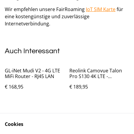
Wir empfehlen unsere FairRoaming
IoT SIM Karte
für
eine kostengünstige und zuverlässige
Internetverbindung.
Auch Interessant
GL-iNet Mudi V2 - 4G LTE
Reolink Camovue Talon
MiFi Router - RJ45 LAN
Pro S130 4K LTE -
Wildkamera
€ 168,95
€ 189,95
%
iPhone XR - 2 physische
Cudy IR02 - Dual SIM 4G
Cookies
SIM - 64 GB - A2108
LTE CAT 4 Industrie Router